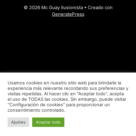
© 2026 Mc Guay Ilusionista
• Creado con
GeneratePress
Usamos cookies en nuestro sitio web para brindarle la
experiencia más relevante recordando sus preferencias y
visitas repetidas. Al hacer clic en "Aceptar todo", acepta
el uso de TODAS las cookies. Sin embargo, puede visitar
"Configuración de cookies" para proporcionar un
consentimiento controlado.
Ajustes
Aceptar todo